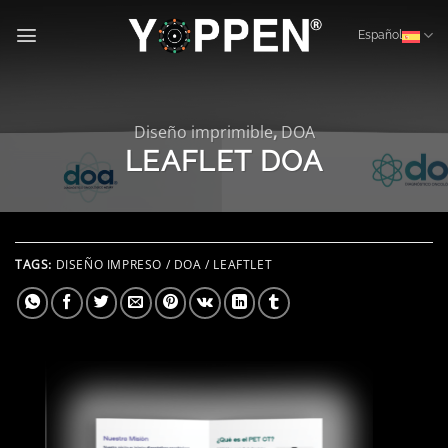
Saltar
al
Español
contenido
Diseño imprimible
,
DOA
LEAFLET DOA
TAGS:
DISEÑO IMPRESO / DOA / LEAFTLET