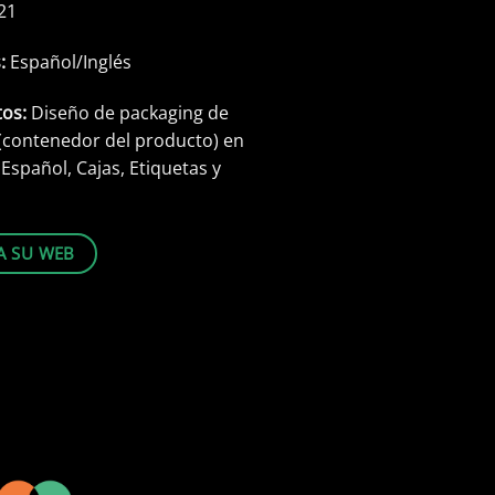
21
s:
Español/Inglés
tos:
Diseño de packaging de
(contenedor del producto) en
 Español, Cajas, Etiquetas y
TA SU WEB