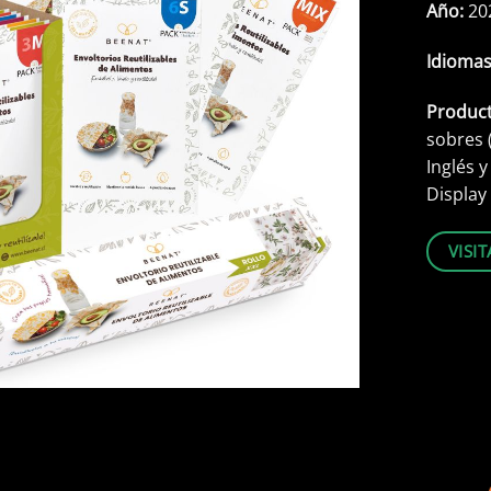
Año:
20
Idioma
Produc
sobres 
Inglés y
Display
VISI