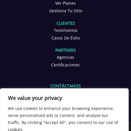
Ver Planes
Gestiona Tu Sitio
CLIENTES
Testimonios
Casos De Éxito
PARTNERS
Agencias
Certificaciones
CONTÁCTANOS
info@yoppen.com
We value your privacy
+1 601 653 2566
+56 9 3380 4291
We use cookies to enhance your browsing experience,
serve personalised ads or content, and analyse our
[yoppen_chatbot]
traffic. By clicking "Accept All", you consent to our use of
Copyright 2026 ©
YOPPEN®
cookies.