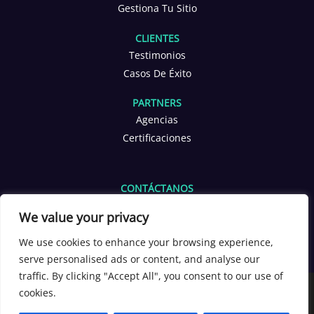
Gestiona Tu Sitio
CLIENTES
Testimonios
Casos De Éxito
PARTNERS
Agencias
Certificaciones
CONTÁCTANOS
info@yoppen.com
We value your privacy
+1 601 653 2566
+56 9 3380 4291
We use cookies to enhance your browsing experience,
serve personalised ads or content, and analyse our
[yoppen_chatbot]
traffic. By clicking "Accept All", you consent to our use of
Copyright 2026 ©
YOPPEN®
cookies.