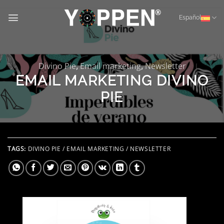
Saltar
al
Español
contenido
Divino Pie
,
Email marketing
,
Newsletter
EMAIL MARKETING DIVINO
PIE
TAGS:
DIVINO PIE / EMAIL MARKETING / NEWSLETTER