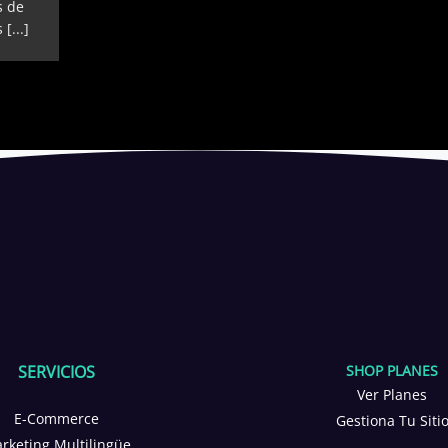
s de
[...]
SERVICIOS
SHOP PLANES
CONTÁCTA
Ver Planes
¡TE ESTAMOS ESPE
E-Commerce
Gestiona Tu Siti
rketing Multilingüe