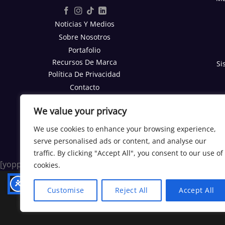
Noticias Y Medios
Sobre Nosotros
Portafolio
Recursos De Marca
Si
Política De Privacidad
Contacto
Reporte SEO Gratis
We value your privacy
TRABAJA CON NOSOTROS
We use cookies to enhance your browsing experience,
Trabajos
serve personalised ads or content, and analyse our
Programa Afiliados
traffic. By clicking "Accept All", you consent to our use of
[yoppen_chatbot]
cookies.
Customise
Reject All
Accept All