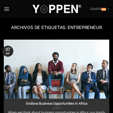
Saltar
al
Español
contenido
ARCHIVOS DE ETIQUETAS:
ENTREPRENEUR
07
Jul
Endless Business Opportunities in Africa
When we think about business opportunities in Africa, our minds