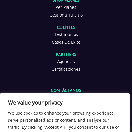
SHOP PLANES
Ver Planes
Gestiona Tu Sitio
CLIENTES
Testimonios
Casos De Éxito
PARTNERS
Agencias
Certificaciones
CONTÁCTANOS
info@yoppen.com
We value your privacy
+1 601 653 2566
+56 9 3380 4291
We use cookies to enhance your browsing experience,
serve personalised ads or content, and analyse our
[yoppen_chatbot]
traffic. By clicking "Accept All", you consent to our use of
Copyright 2026 ©
YOPPEN®