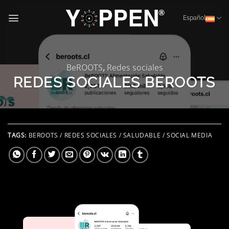
Saltar
al
Español
contenido
BeROOTS
,
Redes sociales
REDES SOCIALES BEROOTS
TAGS:
BEROOTS / REDES SOCIALES / SALUDABLE / SOCIAL MEDIA