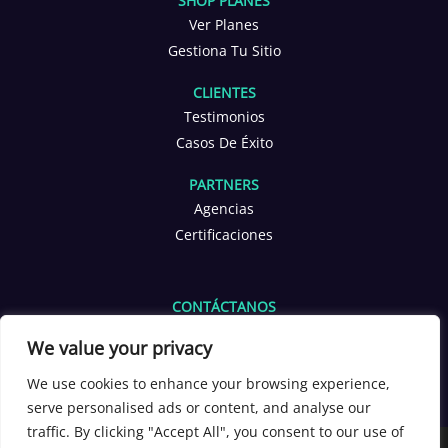
SHOP PLANES
Ver Planes
Gestiona Tu Sitio
CLIENTES
Testimonios
Casos De Éxito
PARTNERS
Agencias
Certificaciones
CONTÁCTANOS
info@yoppen.com
We value your privacy
+1 601 653 2566
+56 9 3380 4291
We use cookies to enhance your browsing experience,
serve personalised ads or content, and analyse our
[yoppen_chatbot]
traffic. By clicking "Accept All", you consent to our use of
Copyright 2026 ©
YOPPEN®