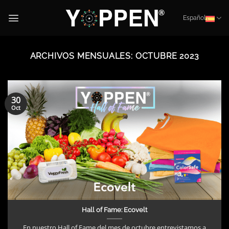
Saltar
al
Español
contenido
ARCHIVOS MENSUALES:
OCTUBRE 2023
30
Oct
Hall of Fame: Ecovelt
En nuestro Hall of Fame del mes de octubre entrevistamos a