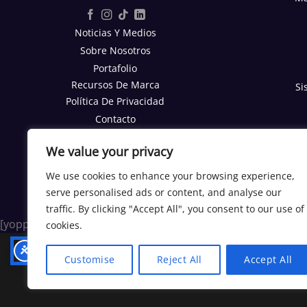
Noticias Y Medios
Sobre Nosotros
Portafolio
Recursos De Marca
Si
Política De Privacidad
Contacto
Reporte SEO Gratis
We value your privacy
TRABAJA CON NOSOTROS
We use cookies to enhance your browsing experience,
Trabajos
serve personalised ads or content, and analyse our
Programa Afiliados
traffic. By clicking "Accept All", you consent to our use of
[yoppen_chatbot]
cookies.
Customise
Reject All
Accept All