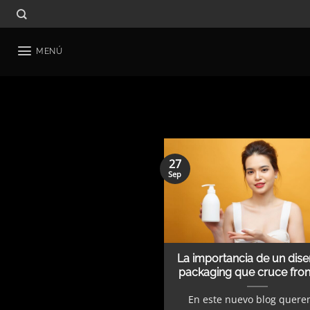
Saltar
al
contenido
MENÚ
27
Sep
La importancia de un dis
packaging que cruce fron
En este nuevo blog quer