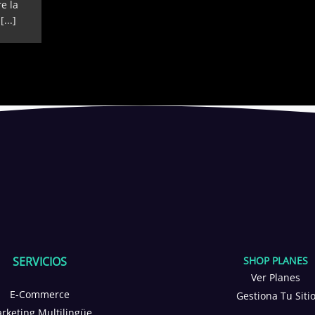
e la
...]
SERVICIOS
SHOP PLANES
CONTÁCTA
Ver Planes
¡TE ESTAMOS ESPE
E-Commerce
Gestiona Tu Siti
rketing Multilingüe